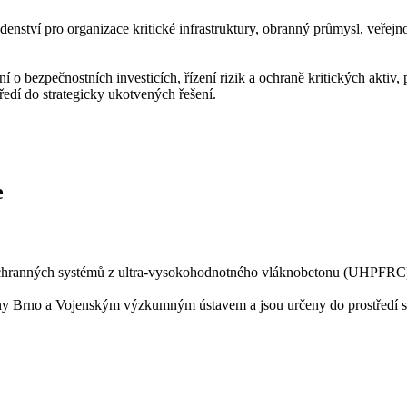
ro organizace kritické infrastruktury, obranný průmysl, veřejnou s
 bezpečnostních investicích, řízení rizik a ochraně kritických aktiv,
tředí do strategicky ukotvených řešení.
e
h ochranných systémů z ultra-vysokohodnotného vláknobetonu (UHPFRC
y Brno a Vojenským výzkumným ústavem a jsou určeny do prostředí s n